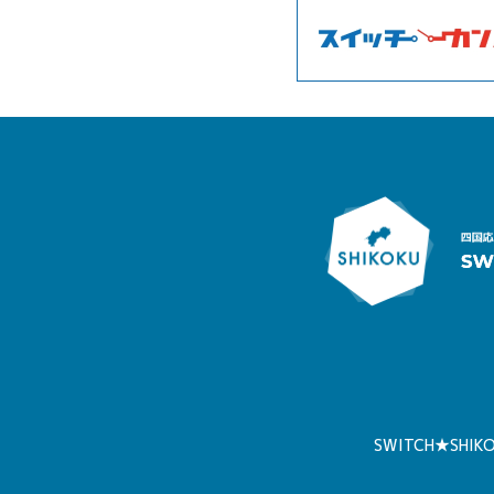
SWITCH★SHIK