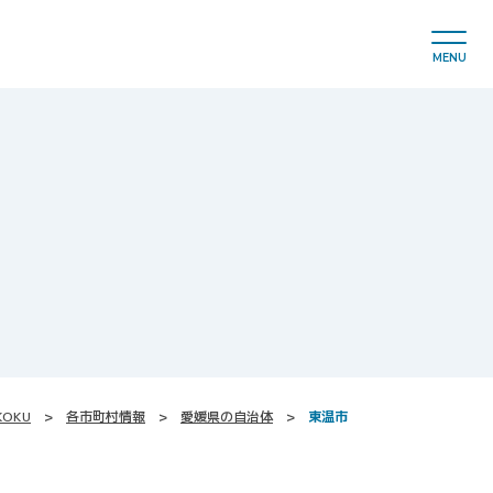
MENU
KOKU
各市町村情報
愛媛県の自治体
東温市