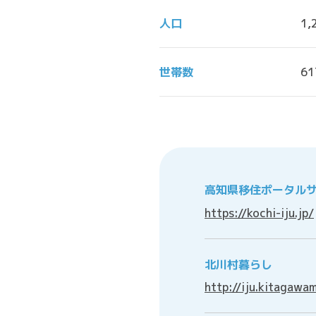
人口
1‚
世帯数
61
高知県移住ポータル
https://kochi-iju.jp/
北川村暮らし
http://iju.kitagawam