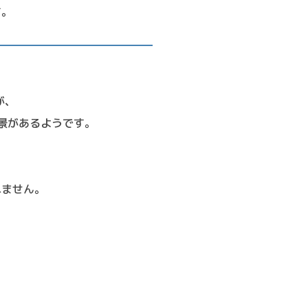
す。
が、
景があるようです。
れません。