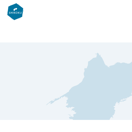
Warning
: Invalid argument supplied for foreach() in
/home