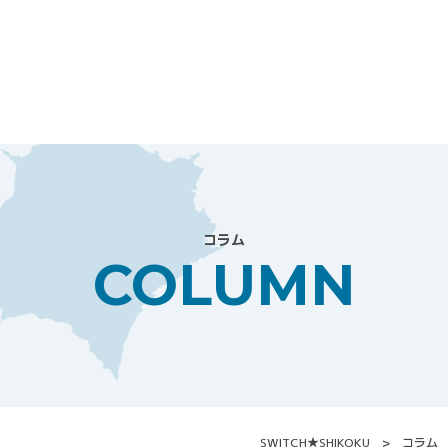
/xs007486/e-uturn.jp/public_html/manage/wp-content/t
コラム
COLUMN
SWITCH★SHIKOKU
コラム