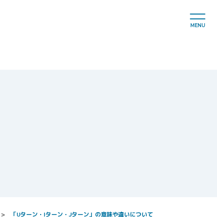
hemes/switchshikoku/single-column.php
on line
12
MENU
「Uターン・Iターン・Jターン」の意味や違いについて